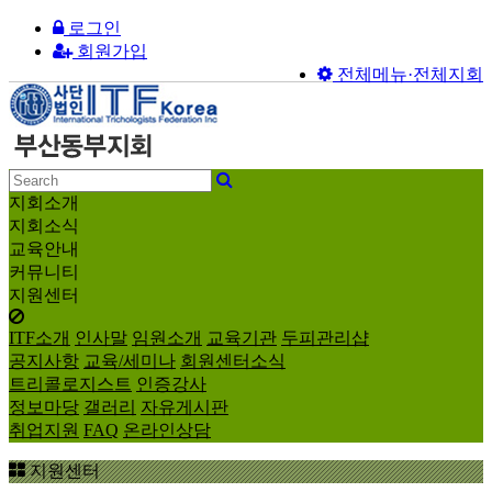
로그인
회원가입
전체메뉴·전체지회
지회소개
지회소식
교육안내
커뮤니티
지원센터
ITF소개
인사말
임원소개
교육기관
두피관리샵
공지사항
교육/세미나
회원센터소식
트리콜로지스트
인증강사
정보마당
갤러리
자유게시판
취업지원
FAQ
온라인상담
지원센터